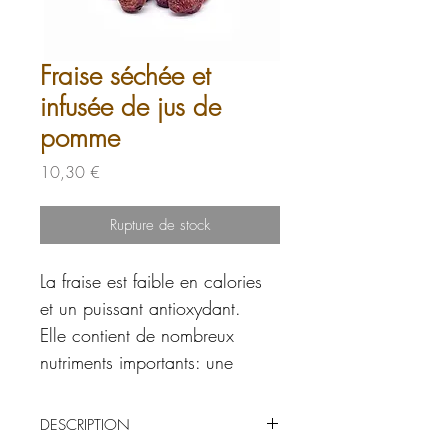
Fraise séchée et
infusée de jus de
pomme
Prix
10,30 €
Rupture de stock
La fraise est faible en calories
et un puissant antioxydant.
Elle contient de nombreux
nutriments importants: une
quantité importante d'acides
organiques et de flavonoïdes
DESCRIPTION
antioxydants, du calcium et du