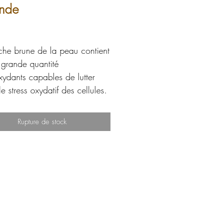
nde
Prix
che brune de la peau contient
 grande quantité
xydants capables de lutter
le stress oxydatif des cellules.
 30 grammes d'amandes par
ntribue à allonger la vie en
Rupture de stock
ant les maladies comme le
, le cancer et les problèmes
asculaires.