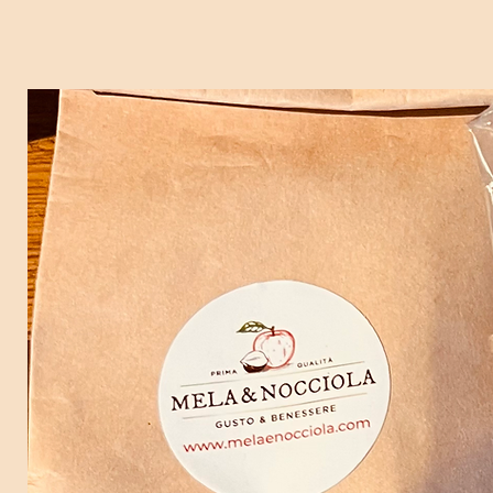
9,9 g
Protéines
21,4
Sel
0,05 g