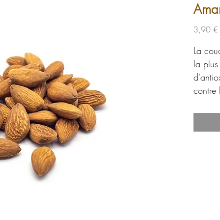
Ama
3,90 €
La cou
la plus
d'antio
contre 
Manger
jour co
éloign
diabète
cardiov