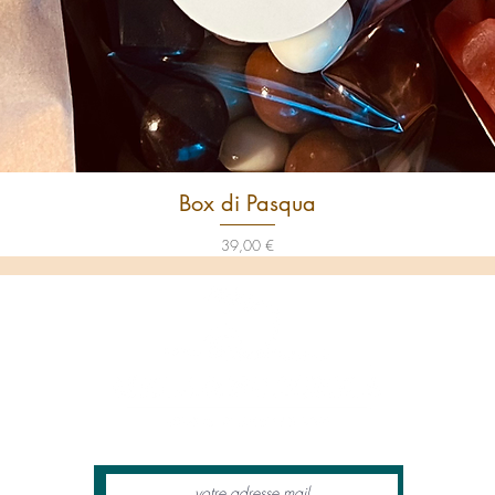
Box di Pasqua
Aperçu rapide
Prix
39,00 €