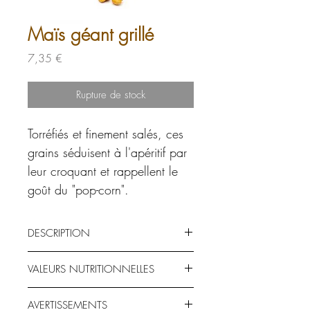
Maïs géant grillé
Prix
7,35 €
Rupture de stock
Torréfiés et finement salés, ces
grains séduisent à l'apéritif par
leur croquant et rappellent le
goût du "pop-corn".
DESCRIPTION
Les Incas cultivaient déjà du maïs blanc à
VALEURS NUTRITIONNELLES
grains géants dans la Vallée Sacrée
d'Urubamba.
Valeurs moyennes pour 100 g.
Le maïs géant est un produit local reconnu
AVERTISSEMENTS
Énergie
au Pérou, il permet de maintenir des